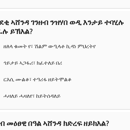
ደቂ ኣሸንዳ ገንዘብ ንዝሃበ ወዲ እንታይ ተባሂሉ
ፈሉ ይኽእል?
ዘለላ ቁመት የ፣ ሽልም ውዒላቶ ኪዳነ ምህረትየ
ጎይታይ ኣጋፋሪ፣ ክፈተለይ በሪ
ርእሲ ሙልቆ፣ ተዓሪፋ ዘይትሞልቆ
ሓዛለይ ሓዛለየ፣ ከይትሰዳለይ
ብ መዕፀዊ በዓል ኣሸንዳ ክድረፍ ዘይክእል?