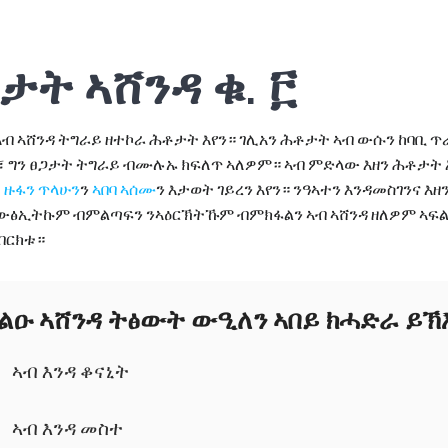
ታት ኣሸንዳ ቁ. ፫
 ኣብ ኣሸንዳ ትግራይ ዘተኮራ ሕቶታት እየን። ገሊአን ሕቶታት ኣብ ውሱን ከባቢ 
፣ ግን ፀጋታት ትግራይ ብሙሉኡ ክፍለጥ ኣለዎም። ኣብ ምድላው እዘን ሕቶታት 
ለ
ዙፋን ጥላሁን
ን
ኣበባ ኣሰሙ
ን እታወት ገይረን እየን። ንዓኣተን እንዳመስገንና እ
ውፅኢትኩም ብምልጣፍን ንኣዕርኽትኹም ብምክፋልን ኣብ ኣሸንዳ ዘለዎም ኣፍል
በርክቱ።
ልዑ ኣሸንዳ ትፅውት ውዒለን ኣበይ ክሓድራ ይኽ
ኣብ እንዳ ቆናኒት
ኣብ እንዳ መስተ