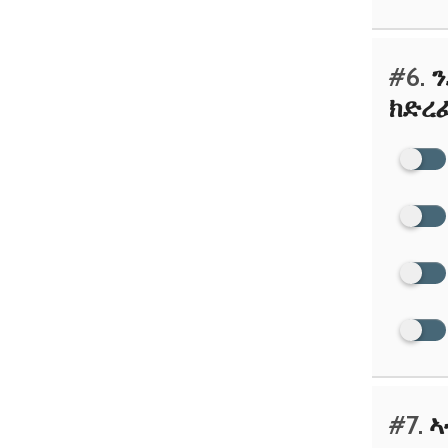
#6.
ን
ክድረ
#7.
ኣ