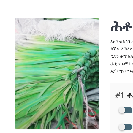
ሕቶ
እዘን ዝስዕባ
ክኾና ይኽእላ
ዓደን ዘየኽእ
ፈቲንኩም፣ 
እጃምኩም ኣ
#1.
ቆ