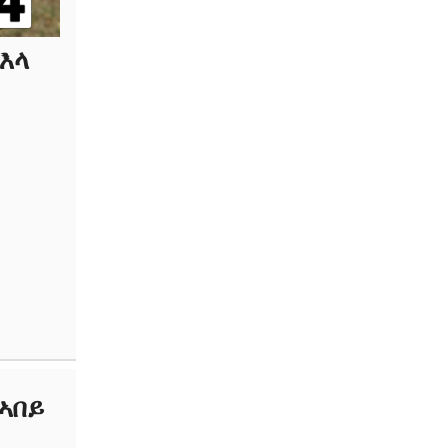
ኽእላ
ኣበይ