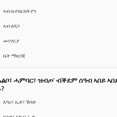
ኣብ ቤተክርስትያን
ኣብ ዕዳጋ
መናሃርያ
ቤት ማዘጋጃ
ኣልቦ፣ ሓምባር፣ ዝብጦ’ ብቕደም ሰዓብ ኣበይ ኣበ
ሩ?
እግሪ፣ ኢድ፣ ኽሳድ
ክሳድ፣ እግሪ፣ ኢድ