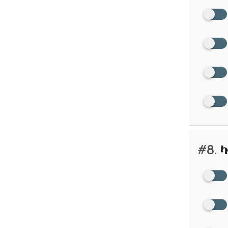
#8.
ካ