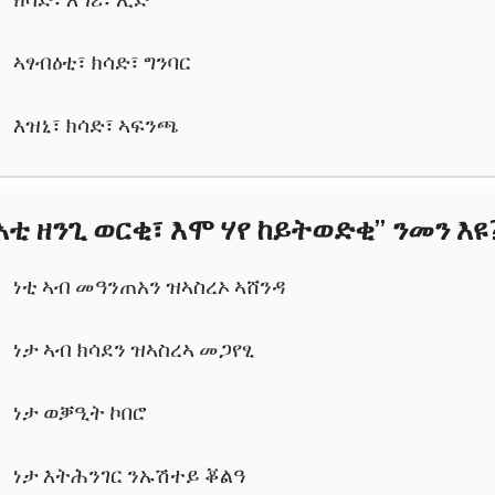
ኣፃብዕቲ፣ ክሳድ፣ ግንባር
እዝኒ፣ ክሳድ፣ ኣፍንጫ
ኣቲ ዘንጊ ወርቂ፣ እሞ ሃየ ከይትወድቂ” ንመን እዩ
ነቲ ኣብ መዓንጠአን ዝኣስረኦ ኣሸንዳ
ነታ ኣብ ክሳደን ዝኣስረኣ መጋየፂ
ነታ ወቓዒት ኮበሮ
ነታ እትሕንገር ንኡሽተይ ቖልዓ