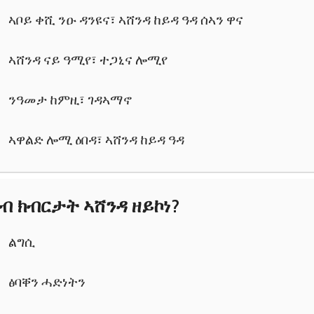
ኣቦይ ቀሺ ንዑ ዳንዩና፣ ኣሸንዳ ከይዳ ዓዳ ሰኣን ዋና
ኣሸንዳ ናይ ዓሚየ፣ ተጋኒና ሎሚየ
ንዓመታ ከምዚ፣ ገዳኣማኖ
ኣዋልድ ሎሚ ዕበዳ፣ ኣሸንዳ ከይዳ ዓዳ
ብ ክብርታት ኣሸንዳ ዘይኮነ?
ልግሲ
ፅባቐን ሓድነትን