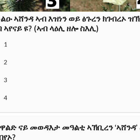
ልዑ ኣሸንዳ ኣብ እዝነን ወይ ፅጉረን ክገብረኦ ዝ
 ኣየናይ ዩ? (ኣብ ላዕሊ ዘሎ ስእሊ)
1
2
3
4
ዋልድ ናይ መወዳእታ መዓልቲ ኣኽቢረን ‘ኣሸንዳ’ 
ብየኦ?