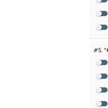
#5.
“