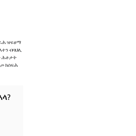
ጥራሕ ዝፍፀማ
እተን ብባህሊ
ዘን ሕቶታት
ጦ ክሰፍሕ
እላ?