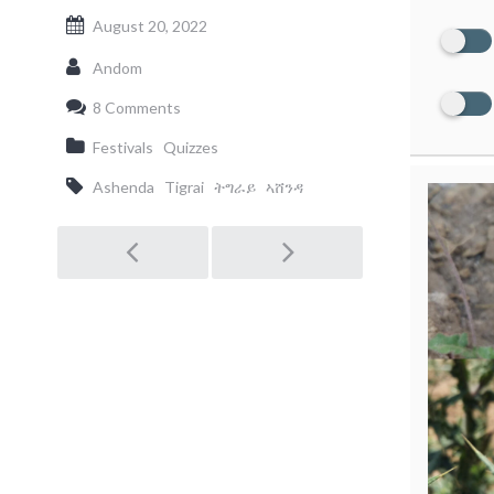
August 20, 2022
Andom
8 Comments
Festivals
Quizzes
Ashenda
Tigrai
ትግራይ
ኣሸንዳ
Post
navigation