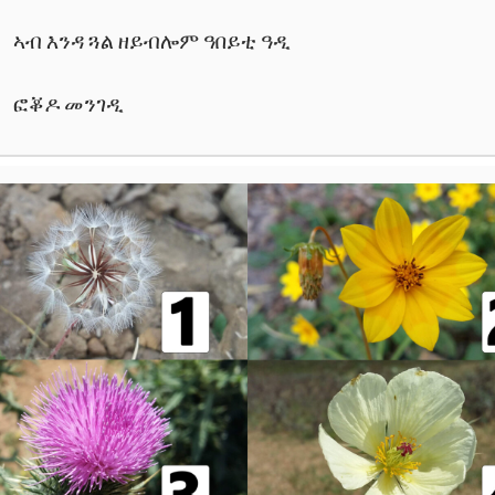
ኣብ እንዳ ጓል ዘይብሎም ዓበይቲ ዓዲ
ፎቖዶ መንገዲ