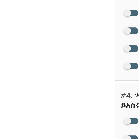
#4.
‘
ይእሰ