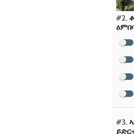
#2.
ቆ
ዕምበባ
#3.
ኣ
ይድር